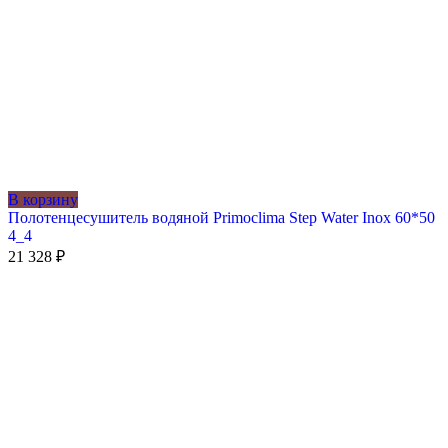
В корзину
Полотенцесушитель водяной Primoclima Step Water Inox 60*50
4_4
21 328
₽