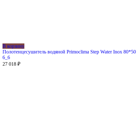
В корзину
Полотенцесушитель водяной Primoclima Step Water Inox 80*50
6_6
27 018
₽