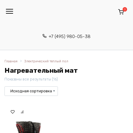
Перейти
к
0
содержанию
+7 (495) 980-05-38
Главная
Электрический теплый пол
Нагревательный мат
Показаны все результаты (16)