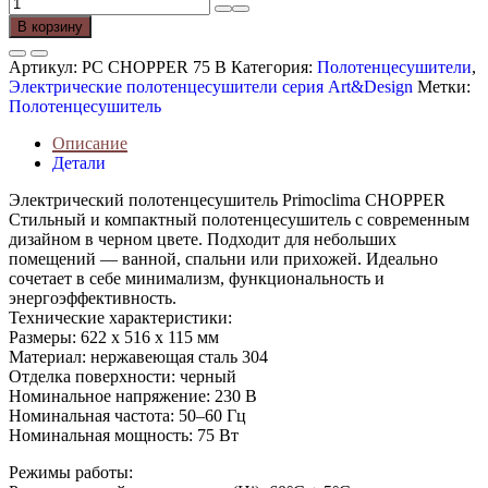
Количество
товара
В корзину
Полотенцесушитель
электрический
Артикул:
PC CHOPPER 75 B
Категория:
Полотенцесушители
,
Primoclima
Электрические полотенцесушители серия Art&Design
Метки:
CHOPPER
Полотенцесушитель
622*516,
5
Описание
трубок,
Детали
черный
Электрический полотенцесушитель Primoclima CHOPPER
Стильный и компактный полотенцесушитель с современным
дизайном в черном цвете. Подходит для небольших
помещений — ванной, спальни или прихожей. Идеально
сочетает в себе минимализм, функциональность и
энергоэффективность.
Технические характеристики:
Размеры: 622 x 516 x 115 мм
Материал: нержавеющая сталь 304
Отделка поверхности: черный
Номинальное напряжение: 230 В
Номинальная частота: 50–60 Гц
Номинальная мощность: 75 Вт
Режимы работы: