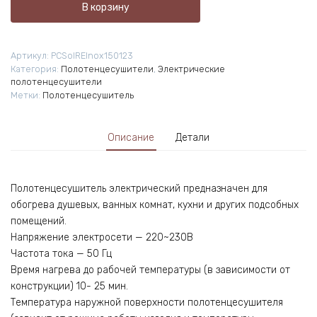
В корзину
электрический
Primoclima
Sol
Артикул:
PCSolREInox150123
R
Категория:
Полотенцесушители
,
Электрические
E
полотенцесушители
Inox
Метки:
Полотенцесушитель
150*12
3
Описание
Детали
Полотенцесушитель электрический предназначен для
обогрева душевых, ванных комнат, кухни и других подсобных
помещений.
Напряжение электросети — 220~230В
Частота тока — 50 Гц
Время нагрева до рабочей температуры (в зависимости от
конструкции) 10- 25 мин.
Температура наружной поверхности полотенцесушителя