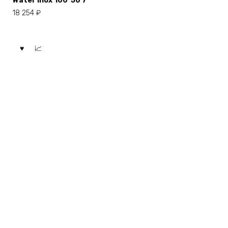
Water Inox 100*50 7
18 254
₽