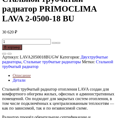
радиатор PRIMOCLIMA
LAVA 2-0500-18 BU
30 620
₽
Количество
товара
В корзину
Стальной
трубчатый
Артикул:
LAVA2050018BUGW
Категория:
Двухтрубчатые
радиатор
радиаторы
,
Стальные трубчатые радиаторы
Метки:
Стальной
PRIMOCLIMA
трубчатый радиатор
LAVA
2-
Описание
0500-
Детали
18
BU
Стальной трубчатый радиатор отопления LAVA создан для
комфортного обогрева жилых, офисных и административных
помещений. Он подходит для закрытых систем отопления, в
том числе подключённых к централизованным теплосетям —
как по зависимой, так и по независимой схеме.
Радиатор прошёл обязательную сертификацию и