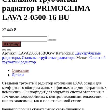
радиатор PRIMOCLIMA
LAVA 2-0500-16 BU
27 440
₽
Количество
товара
В корзину
Стальной
трубчатый
Артикул:
LAVA2050016BUGW
Категория:
Двухтрубчатые
радиатор
радиаторы
,
Стальные трубчатые радиаторы
Метки:
Стальной
PRIMOCLIMA
трубчатый радиатор
LAVA
2-
Описание
0500-
Детали
16
BU
Стальной трубчатый радиатор отопления LAVA создан для
комфортного обогрева жилых, офисных и административных
помещений. Он подходит для закрытых систем отопления, в
том числе подключённых к централизованным теплосетям —
как по зависимой, так и по независимой схеме.
Радиатор прошёл обязательную сертификацию и