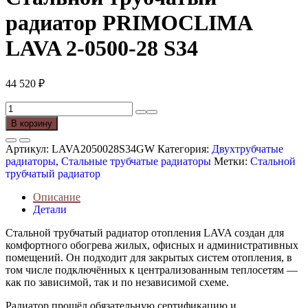
радиатор PRIMOCLIMA
LAVA 2-0500-28 S34
44 520
₽
Количество
товара
В корзину
Стальной
трубчатый
Артикул:
LAVA2050028S34GW
Категория:
Двухтрубчатые
радиатор
радиаторы
,
Стальные трубчатые радиаторы
Метки:
Стальной
PRIMOCLIMA
трубчатый радиатор
LAVA
2-
Описание
0500-
Детали
28
S34
Стальной трубчатый радиатор отопления LAVA создан для
комфортного обогрева жилых, офисных и административных
помещений. Он подходит для закрытых систем отопления, в
том числе подключённых к централизованным теплосетям —
как по зависимой, так и по независимой схеме.
Радиатор прошёл обязательную сертификацию и