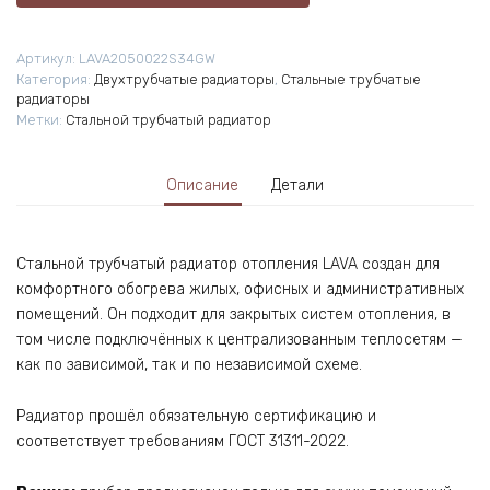
радиатор
PRIMOCLIMA
Артикул:
LAVA2050022S34GW
LAVA
Категория:
Двухтрубчатые радиаторы
,
Стальные трубчатые
2-
радиаторы
0500-
Метки:
Стальной трубчатый радиатор
22
S34
Описание
Детали
Стальной трубчатый радиатор отопления LAVA создан для
комфортного обогрева жилых, офисных и административных
помещений. Он подходит для закрытых систем отопления, в
том числе подключённых к централизованным теплосетям —
как по зависимой, так и по независимой схеме.
Радиатор прошёл обязательную сертификацию и
соответствует требованиям ГОСТ 31311-2022.