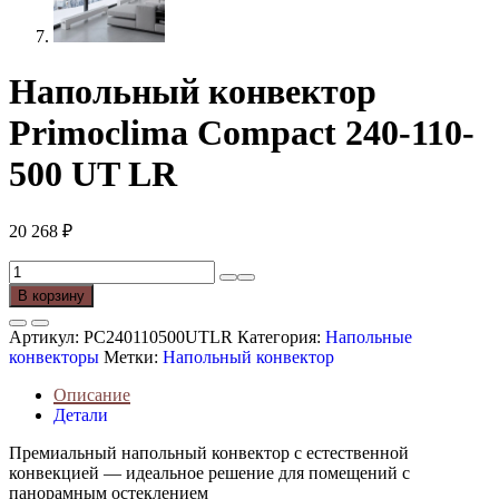
Напольный конвектор
Primoclima Compact 240-110-
500 UT LR
20 268
₽
Количество
товара
В корзину
Напольный
конвектор
Артикул:
PC240110500UTLR
Категория:
Напольные
Primoclima
конвекторы
Метки:
Напольный конвектор
Compact
240-
Описание
110-
Детали
500
UT
Премиальный напольный конвектор с естественной
LR
конвекцией — идеальное решение для помещений с
панорамным остеклением