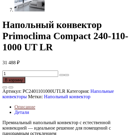
Напольный конвектор
Primoclima Compact 240-110-
1000 UT LR
31 488
₽
Количество
товара
В корзину
Напольный
конвектор
Артикул:
PC2401101000UTLR
Категория:
Напольные
Primoclima
конвекторы
Метки:
Напольный конвектор
Compact
240-
Описание
110-
Детали
1000
UT
Премиальный напольный конвектор с естественной
LR
конвекцией — идеальное решение для помещений с
панорамным остеклением