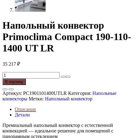
Напольный конвектор
Primoclima Compact 190-110-
1400 UT LR
35 217
₽
Количество
товара
В корзину
Напольный
конвектор
Артикул:
PC1901101400UTLR
Категория:
Напольные
Primoclima
конвекторы
Метки:
Напольный конвектор
Compact
190-
Описание
110-
Детали
1400
UT
Премиальный напольный конвектор с естественной
LR
конвекцией — идеальное решение для помещений с
панорамным остеклением