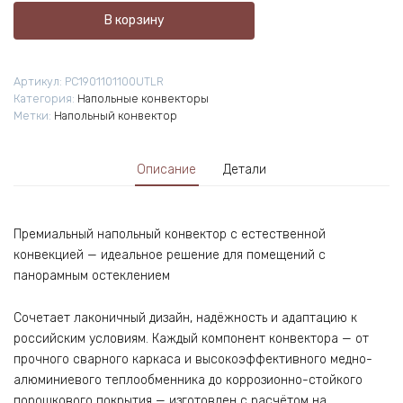
Напольный
В корзину
конвектор
Primoclima
Compact
Артикул:
PC1901101100UTLR
190-
Категория:
Напольные конвекторы
110-
Метки:
Напольный конвектор
1100
UT
LR
Описание
Детали
Премиальный напольный конвектор с естественной
конвекцией — идеальное решение для помещений с
панорамным остеклением
Сочетает лаконичный дизайн, надёжность и адаптацию к
российским условиям. Каждый компонент конвектора — от
прочного сварного каркаса и высокоэффективного медно-
алюминиевого теплообменника до коррозионно-стойкого
порошкового покрытия — изготовлен с расчётом на