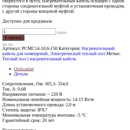
свернутого в бухту. Нагревательный кабель оснащен с одной
стороны соединительной муфтой и установочным проводом,
с другой стороны концевой муфтой.
Доступно для предзаказа
Количество
товара
В корзину
Нагревательная
секция
Артикул:
PCMC14-10,6-150
Категория:
Нагревательный
кабеля
кабель для помещений
,
Электрический теплый пол
Метки:
PRIMOCLIMA
Теплый пол l нагревательный кабель
PCMC14-
10,6-
Описание
150
Детали
Сопротивление, Ом: 305,3- 354,0
Ток, А: 0,68
Напряжение питания: ~ 220 В
Номинальная линейная мощность: 14-15 Вт/м
Длина установочного провода: 2,0 м
Степень защиты: IPX7
Минимальная температура монтажа: -5 °C
Гарантийный срок: 20 лет