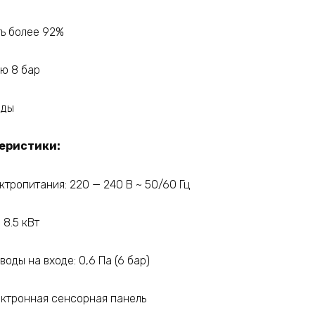
ь более 92%
ию 8 бар
нды
еристики:
тропитания: 220 — 240 В ~ 50/60 Гц
8.5 кВт
оды на входе: 0,6 Па (6 бар)
ектронная сенсорная панель