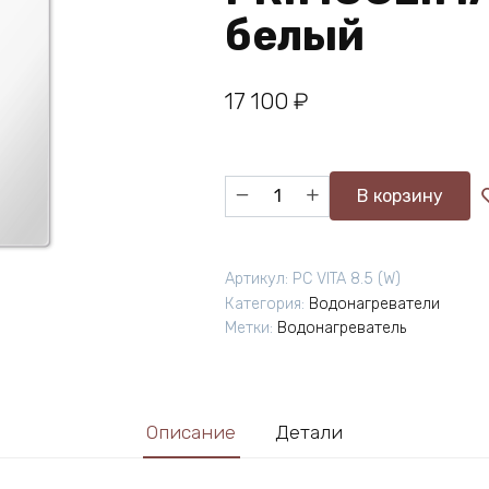
белый
17 100
₽
Количество
В корзину
товара
Электрический
проточный
Артикул:
PC VITA 8.5 (W)
водонагреватель
Категория:
Водонагреватели
PRIMOCLIMA
Метки:
Водонагреватель
VITA
8.5
кВт,
белый
Описание
Детали