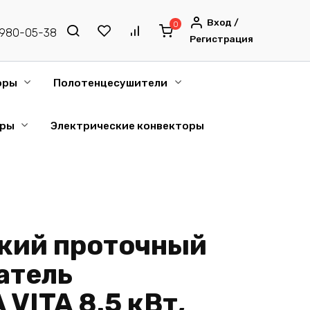
Вход /
0
) 980-05-38
Регистрация
оры
Полотенцесушители
оры
Электрические конвекторы
кий проточный
атель
VITA 8.5 кВт,