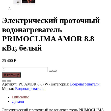
Электрический проточный
водонагреватель
PRIMOCLIMA AMOR 8.8
кВт, белый
25 400
₽
Количество
товара
В корзину
Электрический
проточный
Артикул:
PC AMOR 8.8 (W)
Категория:
Водонагреватели
водонагреватель
Метки:
Водонагреватель
PRIMOCLIMA
AMOR
Описание
8.8
Детали
кВт,
белый
Электрический проточный водонагреватель PRIMOCLIMA