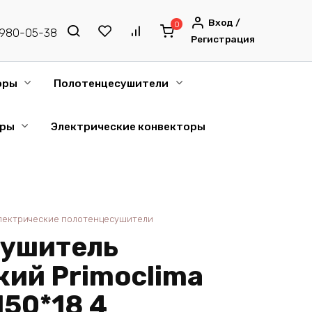
Вход /
0
) 980-05-38
Регистрация
оры
Полотенцесушители
оры
Электрические конвекторы
лектрические полотенцесушители
сушитель
кий Primoclima
 150*18 4