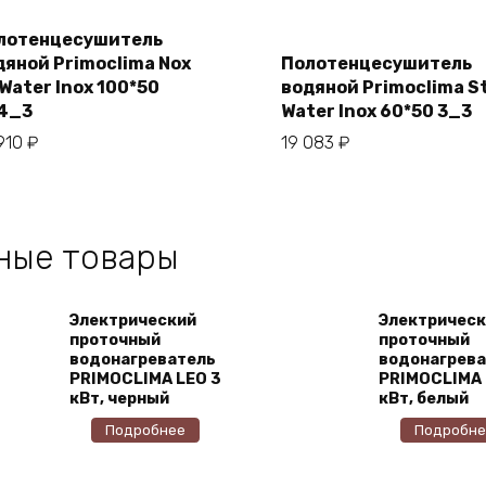
лотенцесушитель
дяной Primoclima Nox
Полотенцесушитель
В корзину
Water Inox 100*50
водяной Primoclima S
В корзину
4_3
Water Inox 60*50 3_3
910
₽
19 083
₽
ные товары
Электрический
Электрическ
проточный
проточный
водонагреватель
водонагрева
PRIMOCLIMA LEO 3
PRIMOCLIMA 
кВт, черный
кВт, белый
Подробнее
Подробне