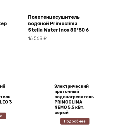
Полотенцесушитель
tep
водяной Primoclima
В корзину
Stella Water Inox 80*50 6
16 568
₽
ий
Электрический
проточный
тель
водонагреватель
LEO 3
PRIMOCLIMA
NEMO 5.5 кВт,
серый
е
Подробнее