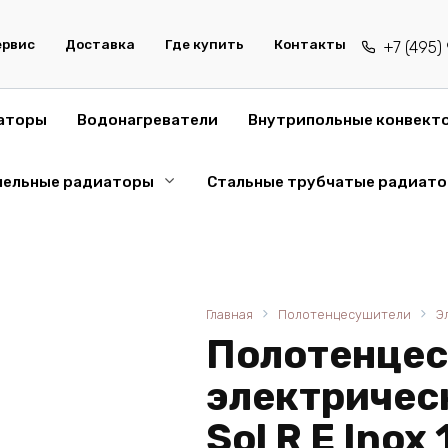
ервис
Доставка
Где купить
Контакты
+7 (495
аторы
Водонагреватели
Внутрипольные конвект
нельные радиаторы
Стальные трубчатые радиат
Главная
Полотенцесушители
Э
Полотенце
электричес
Sol R E Inox