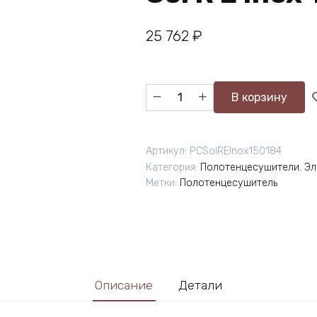
25 762
₽
Количество
В корзину
товара
Полотенцесушитель
электрический
Артикул:
PCSolREInox150184
Primoclima
Категория:
Полотенцесушители
,
Эл
Sol
Метки:
Полотенцесушитель
R
E
Inox
150*18
4
Описание
Детали