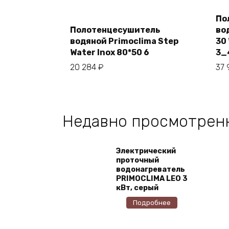
По
Полотенцесушитель
во
водяной Primoclima Step
30 
В корзину
Water Inox 80*50 6
3_
20 284
₽
37 
Недавно просмотрен
Электрический
проточный
водонагреватель
PRIMOCLIMA LEO 3
кВт, серый
Подробнее